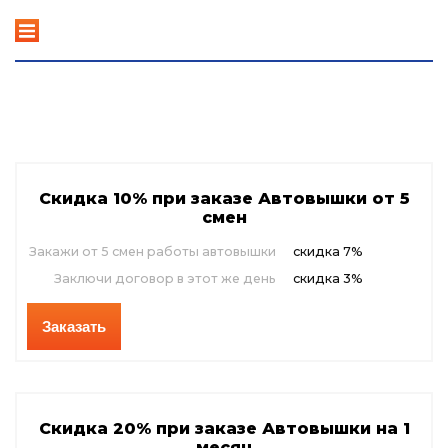
+7 985 333 65 74
Автовышки.ру
круглосуточно
Акции в Стрельне
Скидка 10% при заказе Автовышки
от 5
смен
Закажи от 5 смен работы автовышки
скидка 7%
Заключи договор в этот же день
скидка 3%
Заказать
Скидка 20% при заказе Автовышки
на 1
месяц