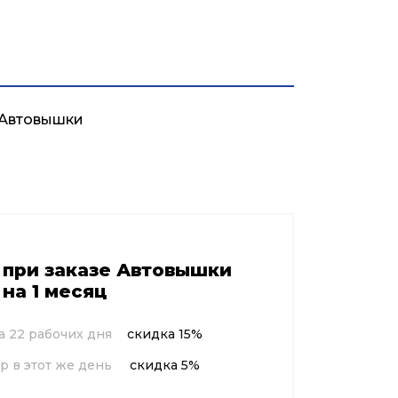
и
Контакты
+7 985 333 65 74
круглосуточно
 при заказе Автовышки
на 1 месяц
 22 рабочих дня
скидка 15%
р в этот же день
скидка 5%