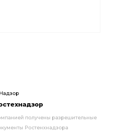
остехнадзор
омпанией получены разрешительные
окументы Ростенхнадзора