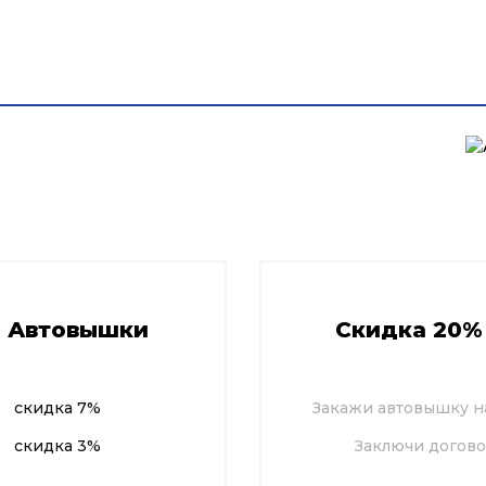
Парк автовышек
Галерея работ
Цены
Акци
лячкове
е Автовышки
Скидка 20%
скидка 7%
Закажи автовышку на
скидка 3%
Заключи догово