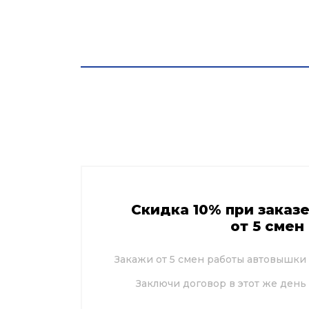
О компании
Автовышки.ру
Акции в Смо
Скидка 10% при заказ
от 5 смен
Закажи от 5 смен работы автовышки
Заключи договор в этот же день