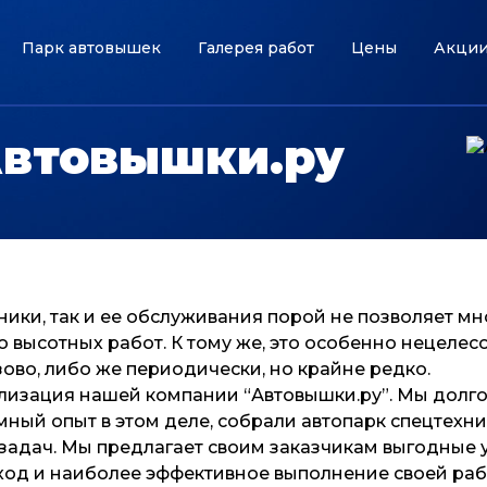
Парк автовышек
Галерея работ
Цены
Акци
Автовышки.ру
ники, так и ее обслуживания порой не позволяет м
 высотных работ. К тому же, это особенно нецеле
зово, либо же периодически, но крайне редко.
лизация нашей компании “Автовышки.ру”. Мы долг
мный опыт в этом деле, собрали автопарк спецтехн
задач. Мы предлагает своим заказчикам выгодные 
од и наиболее эффективное выполнение своей раб