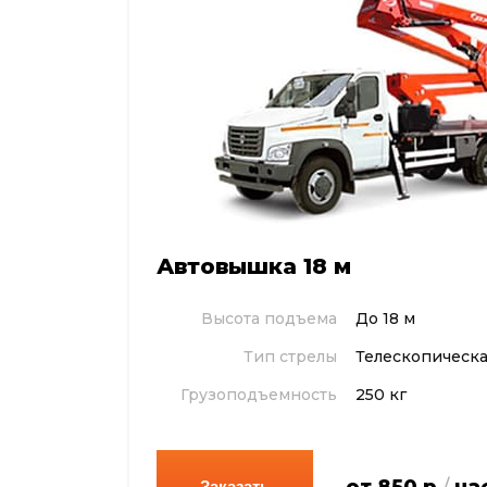
Автовышка 18 м
Высота подъема
До 18 м
Тип стрелы
Телескопическ
Грузоподъемность
250 кг
от 850 р
/
ча
Заказать