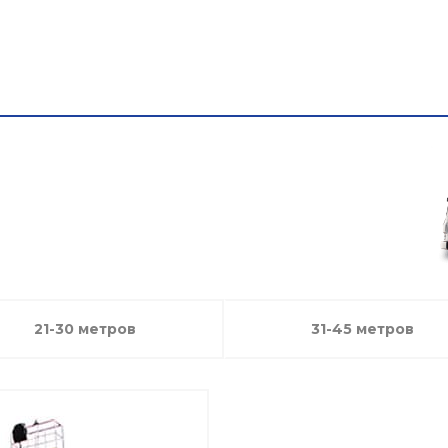
Парк автовышек
Галерея работ
Цены
Акци
шки в
е
21-30 метров
31-45 метров