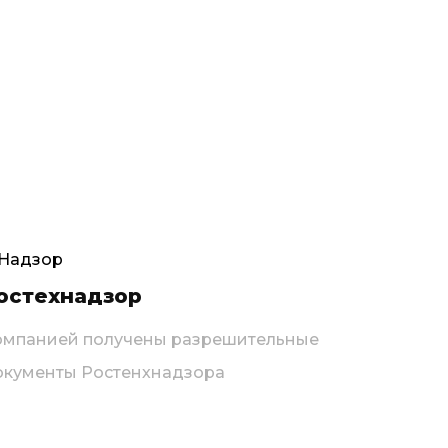
остехнадзор
омпанией получены разрешительные
окументы Ростенхнадзора