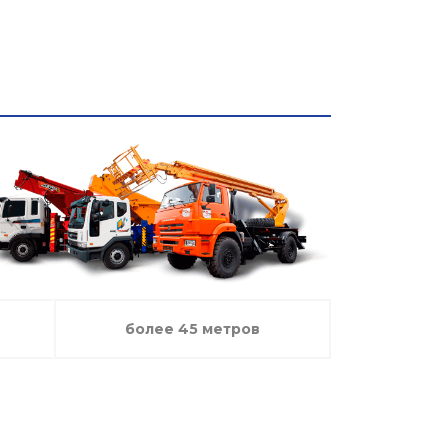
и
Контакты
+7 (923) 440-22-
00
круглосуточно
более 45 метров