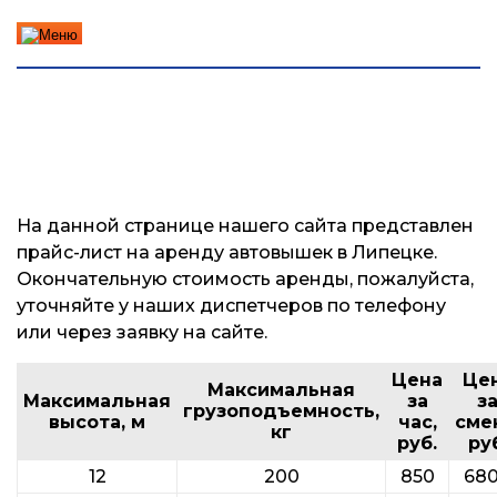
+7 (923) 440-22-00
Автовышки.ру
круглосуточно
Стоимость аренды
Автовышки Липецк
На данной странице нашего сайта представлен
прайс-лист на аренду автовышек в Липецке.
Окончательную стоимость аренды, пожалуйста,
уточняйте у наших диспетчеров по телефону
или через заявку на сайте.
Цена
Це
Максимальная
Максимальная
за
з
грузоподъемность,
высота, м
час,
сме
кг
руб.
ру
12
200
850
68