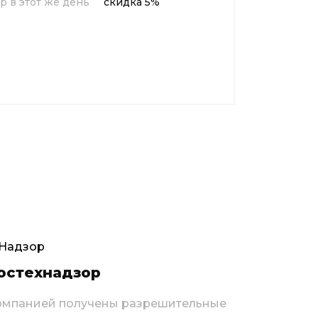
р в этот же день
скидка 5%
остехнадзор
омпанией получены разрешительные