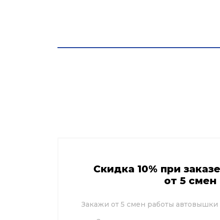
О компании
Автовышки.ру
Акции в Лев
Скидка 10% при заказ
от 5 смен
Закажи от 5 смен работы автовышки