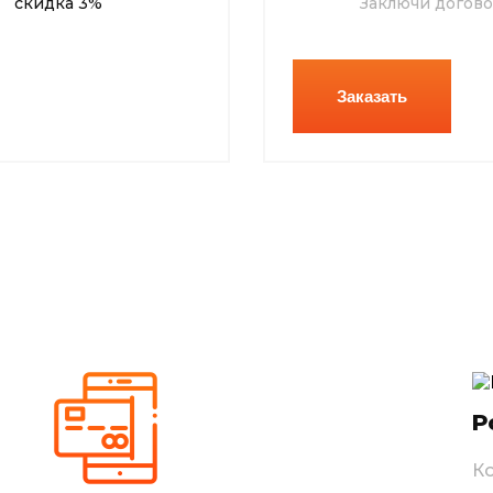
скидка 3%
Заключи догово
Заказать
Р
К