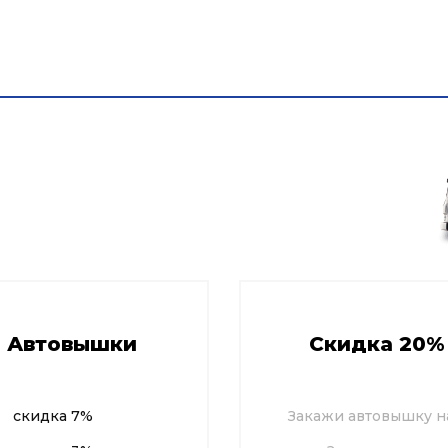
Парк автовышек
Галерея работ
Цены
Акци
ашове
е Автовышки
Скидка 20%
скидка 7%
Закажи автовышку на